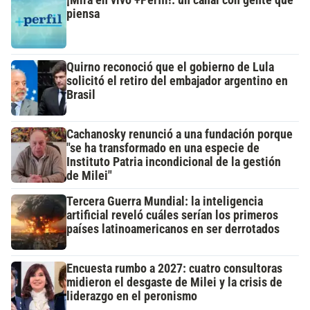
¡Mirá en vivo +Perfil!: un canal con gente que
piensa
Quirno reconoció que el gobierno de Lula
solicitó el retiro del embajador argentino en
Brasil
Cachanosky renunció a una fundación porque
"se ha transformado en una especie de
Instituto Patria incondicional de la gestión
de Milei"
Tercera Guerra Mundial: la inteligencia
artificial reveló cuáles serían los primeros
países latinoamericanos en ser derrotados
Encuesta rumbo a 2027: cuatro consultoras
midieron el desgaste de Milei y la crisis de
liderazgo en el peronismo