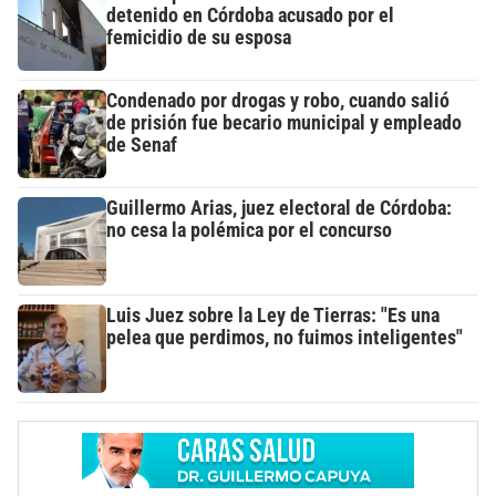
detenido en Córdoba acusado por el
femicidio de su esposa
Condenado por drogas y robo, cuando salió
de prisión fue becario municipal y empleado
de Senaf
Guillermo Arias, juez electoral de Córdoba:
no cesa la polémica por el concurso
Luis Juez sobre la Ley de Tierras: "Es una
pelea que perdimos, no fuimos inteligentes"