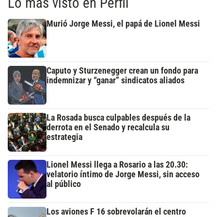
Lo más visto en Perfil
Murió Jorge Messi, el papá de Lionel Messi
Caputo y Sturzenegger crean un fondo para
indemnizar y “ganar” sindicatos aliados
La Rosada busca culpables después de la
derrota en el Senado y recalcula su
estrategia
Lionel Messi llega a Rosario a las 20.30:
velatorio íntimo de Jorge Messi, sin acceso
al público
Los aviones F 16 sobrevolarán el centro