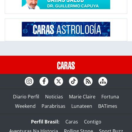
Diario Perfil
Noticias
Marie Claire
Fortuna
Weekend
Parabrisas
Lunateen
BATimes
Perfil Brasil:
Caras
Contigo
Aventuras Na Historia
Rolling Stone
Sport Buzz