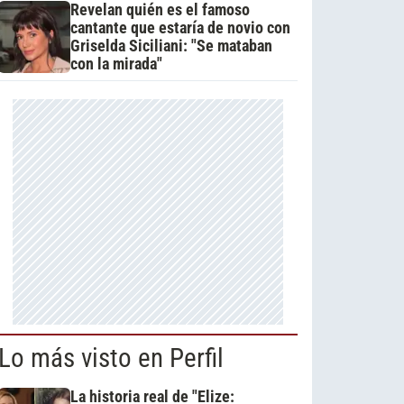
Revelan quién es el famoso
cantante que estaría de novio con
Griselda Siciliani: "Se mataban
con la mirada"
Lo más visto en Perfil
La historia real de "Elize: