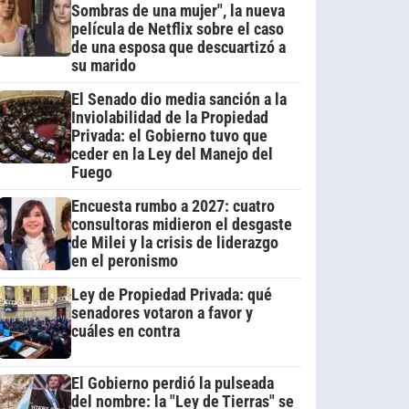
Sombras de una mujer", la nueva
película de Netflix sobre el caso
de una esposa que descuartizó a
su marido
El Senado dio media sanción a la
Inviolabilidad de la Propiedad
Privada: el Gobierno tuvo que
ceder en la Ley del Manejo del
Fuego
Encuesta rumbo a 2027: cuatro
consultoras midieron el desgaste
de Milei y la crisis de liderazgo
en el peronismo
Ley de Propiedad Privada: qué
senadores votaron a favor y
cuáles en contra
El Gobierno perdió la pulseada
del nombre: la "Ley de Tierras" se