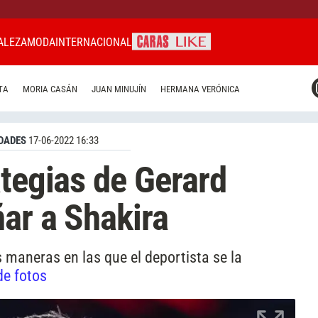
ALEZA
MODA
INTERNACIONAL
CARAS MIAMI
TA
MORIA CASÁN
JUAN MINUJÍN
HERMANA VERÓNICA
CARAS BRASIL
CARAS URUGUAY
DADES
17-06-2022 16:33
ategias de Gerard
ar a Shakira
 maneras en las que el deportista se la
de fotos