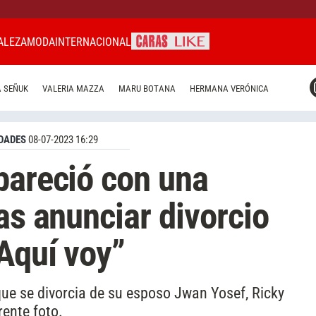
ALEZA
MODA
INTERNACIONAL
CARAS MIAMI
 SEÑUK
VALERIA MAZZA
MARU BOTANA
HERMANA VERÓNICA
CARAS BRASIL
CARAS URUGUAY
DADES
08-07-2023 16:29
pareció con una
as anunciar divorcio
Aquí voy”
ue se divorcia de su esposo Jwan Yosef, Ricky
ente foto.