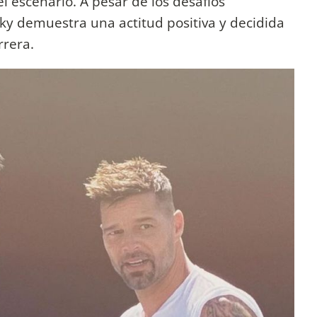
el escenario. A pesar de los desafíos
ky demuestra una actitud positiva y decidida
rrera.