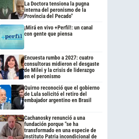
La Doctora tensiona la pugna
interna del peronismo de la
Provincia del Pecado"
¡Mirá en vivo +Perfil!: un canal
con gente que piensa
Encuesta rumbo a 2027: cuatro
consultoras midieron el desgaste
de Milei y la crisis de liderazgo
en el peronismo
Quirno reconoció que el gobierno
de Lula solicitó el retiro del
embajador argentino en Brasil
Cachanosky renunció a una
fundación porque "se ha
transformado en una especie de
Instituto Patria incondicional de