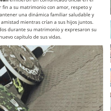
 fin a su matrimonio con amor, respeto y
antener una dinámica familiar saludable y
amistad mientras crían a sus hijos juntos.
idos durante su matrimonio y expresaron su
nuevo capítulo de sus vidas.