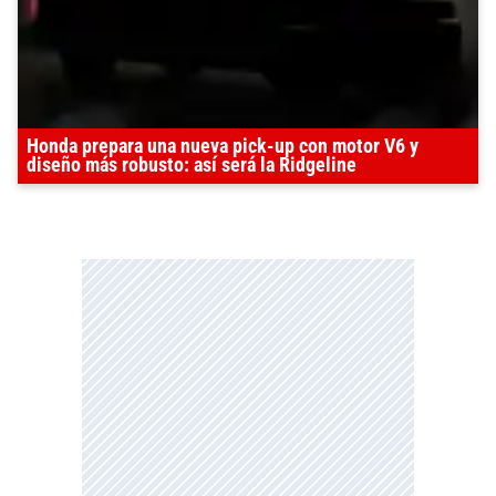
Honda prepara una nueva pick-up con motor V6 y
diseño más robusto: así será la Ridgeline