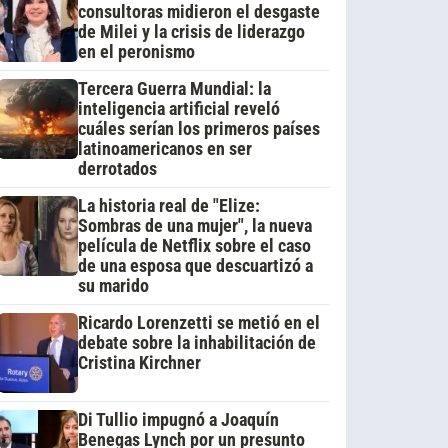
consultoras midieron el desgaste
de Milei y la crisis de liderazgo
en el peronismo
Tercera Guerra Mundial: la
inteligencia artificial reveló
cuáles serían los primeros países
latinoamericanos en ser
derrotados
La historia real de "Elize:
Sombras de una mujer", la nueva
película de Netflix sobre el caso
de una esposa que descuartizó a
su marido
Ricardo Lorenzetti se metió en el
debate sobre la inhabilitación de
Cristina Kirchner
Di Tullio impugnó a Joaquín
Benegas Lynch por un presunto