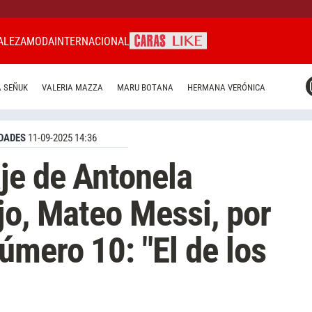
ALEZA
MODA
INTERNACIONAL
CARAS MIAMI
 SEÑUK
VALERIA MAZZA
MARU BOTANA
HERMANA VERÓNICA
CARAS BRASIL
CARAS URUGUAY
DADES
11-09-2025 14:36
je de Antonela
jo, Mateo Messi, por
mero 10: "El de los