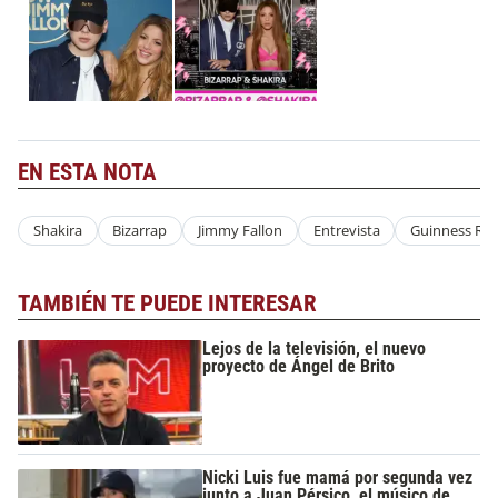
EN ESTA NOTA
Shakira
Bizarrap
Jimmy Fallon
Entrevista
Guinness Ré
TAMBIÉN TE PUEDE INTERESAR
Lejos de la televisión, el nuevo
proyecto de Ángel de Brito
Nicki Luis fue mamá por segunda vez
junto a Juan Pérsico, el músico de