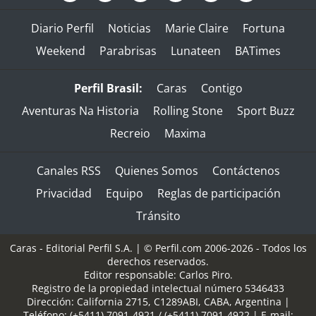
Diario Perfil
Noticias
Marie Claire
Fortuna
Weekend
Parabrisas
Lunateen
BATimes
Perfil Brasil:
Caras
Contigo
Aventuras Na Historia
Rolling Stone
Sport Buzz
Recreio
Maxima
Canales RSS
Quienes Somos
Contáctenos
Privacidad
Equipo
Reglas de participación
Tránsito
Caras - Editorial Perfil S.A.
| © Perfil.com 2006-2026 - Todos los
derechos reservados.
Editor responsable: Carlos Piro.
Registro de la propiedad intelectual número 5346433
Dirección:
California 2715
,
C1289ABI
,
CABA, Argentina
|
Teléfono:
(+5411) 7091-4921
/
(+5411) 7091-4922
| E-mail: