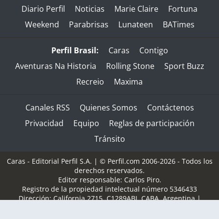
Diario Perfil
Noticias
Marie Claire
Fortuna
Weekend
Parabrisas
Lunateen
BATimes
Perfil Brasil:
Caras
Contigo
Aventuras Na Historia
Rolling Stone
Sport Buzz
Recreio
Maxima
Canales RSS
Quienes Somos
Contáctenos
Privacidad
Equipo
Reglas de participación
Tránsito
Caras - Editorial Perfil S.A.
| © Perfil.com 2006-2026 - Todos los
derechos reservados.
Editor responsable: Carlos Piro.
Registro de la propiedad intelectual número 5346433
Dirección:
California 2715
,
C1289ABI
,
CABA, Argentina
|
Teléfono:
(+5411) 7091-4921
/
(+5411) 7091-4922
| E-mail:
perfilcom@perfil.com