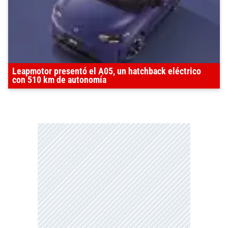
Leapmotor presentó el A05, un hatchback eléctrico
con 510 km de autonomía