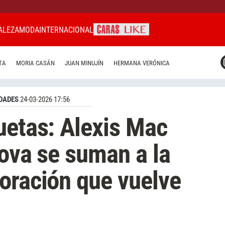
ALEZA
MODA
INTERNACIONAL
CARAS MIAMI
TA
MORIA CASÁN
JUAN MINUJÍN
HERMANA VERÓNICA
CARAS BRASIL
CARAS URUGUAY
DADES
24-03-2026 17:56
uetas: Alexis Mac
Cova se suman a la
oración que vuelve