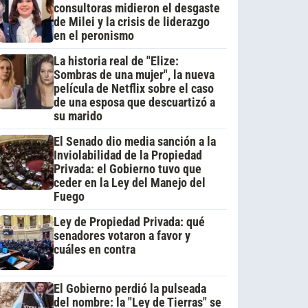
consultoras midieron el desgaste
de Milei y la crisis de liderazgo
en el peronismo
La historia real de "Elize:
Sombras de una mujer", la nueva
película de Netflix sobre el caso
de una esposa que descuartizó a
su marido
El Senado dio media sanción a la
Inviolabilidad de la Propiedad
Privada: el Gobierno tuvo que
ceder en la Ley del Manejo del
Fuego
Ley de Propiedad Privada: qué
senadores votaron a favor y
cuáles en contra
El Gobierno perdió la pulseada
del nombre: la "Ley de Tierras" se