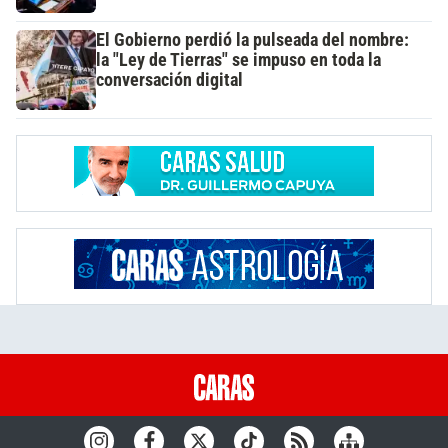
El Gobierno perdió la pulseada del nombre:
la "Ley de Tierras" se impuso en toda la
conversación digital