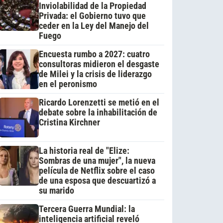
Inviolabilidad de la Propiedad
Privada: el Gobierno tuvo que
ceder en la Ley del Manejo del
Fuego
Encuesta rumbo a 2027: cuatro
consultoras midieron el desgaste
de Milei y la crisis de liderazgo
en el peronismo
Ricardo Lorenzetti se metió en el
debate sobre la inhabilitación de
Cristina Kirchner
La historia real de "Elize:
Sombras de una mujer", la nueva
película de Netflix sobre el caso
de una esposa que descuartizó a
su marido
Tercera Guerra Mundial: la
inteligencia artificial reveló