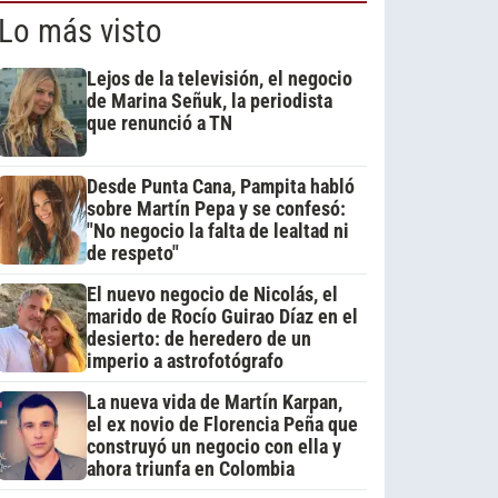
Lo más visto
Lejos de la televisión, el negocio
de Marina Señuk, la periodista
que renunció a TN
Desde Punta Cana, Pampita habló
sobre Martín Pepa y se confesó:
"No negocio la falta de lealtad ni
de respeto"
El nuevo negocio de Nicolás, el
marido de Rocío Guirao Díaz en el
desierto: de heredero de un
imperio a astrofotógrafo
La nueva vida de Martín Karpan,
el ex novio de Florencia Peña que
construyó un negocio con ella y
ahora triunfa en Colombia