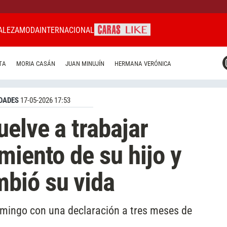
ALEZA
MODA
INTERNACIONAL
CARAS MIAMI
TA
MORIA CASÁN
JUAN MINUJÍN
HERMANA VERÓNICA
CARAS BRASIL
CARAS URUGUAY
DADES
17-05-2026 17:53
uelve a trabajar
miento de su hijo y
bió su vida
omingo con una declaración a tres meses de