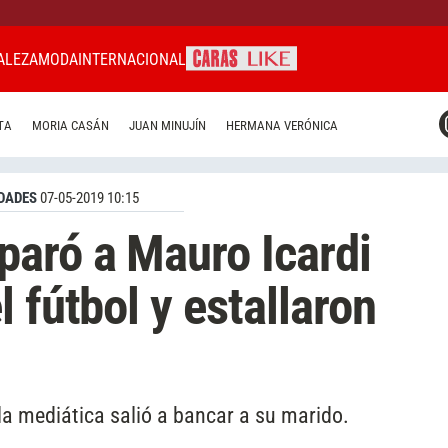
ALEZA
MODA
INTERNACIONAL
CARAS MIAMI
TA
MORIA CASÁN
JUAN MINUJÍN
HERMANA VERÓNICA
CARAS BRASIL
CARAS URUGUAY
DADES
07-05-2019 10:15
aró a Mauro Icardi
 fútbol y estallaron
 la mediática salió a bancar a su marido.