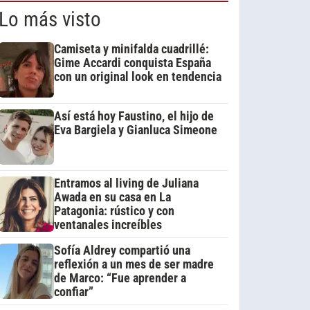
Lo más visto
Camiseta y minifalda cuadrillé:
Gime Accardi conquista España
con un original look en tendencia
Así está hoy Faustino, el hijo de
Eva Bargiela y Gianluca Simeone
Entramos al living de Juliana
Awada en su casa en La
Patagonia: rústico y con
ventanales increíbles
Sofía Aldrey compartió una
reflexión a un mes de ser madre
de Marco: “Fue aprender a
confiar”