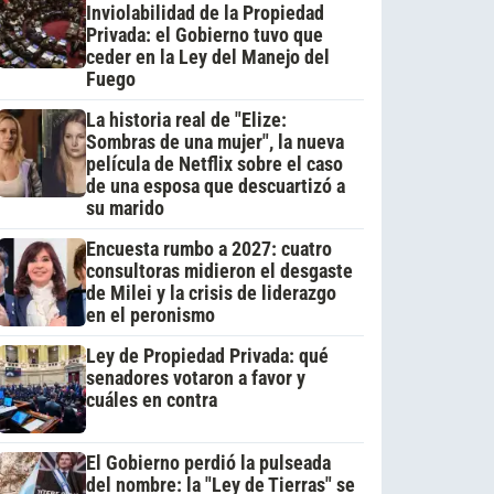
Inviolabilidad de la Propiedad
Privada: el Gobierno tuvo que
ceder en la Ley del Manejo del
Fuego
La historia real de "Elize:
Sombras de una mujer", la nueva
película de Netflix sobre el caso
de una esposa que descuartizó a
su marido
Encuesta rumbo a 2027: cuatro
consultoras midieron el desgaste
de Milei y la crisis de liderazgo
en el peronismo
Ley de Propiedad Privada: qué
senadores votaron a favor y
cuáles en contra
El Gobierno perdió la pulseada
del nombre: la "Ley de Tierras" se