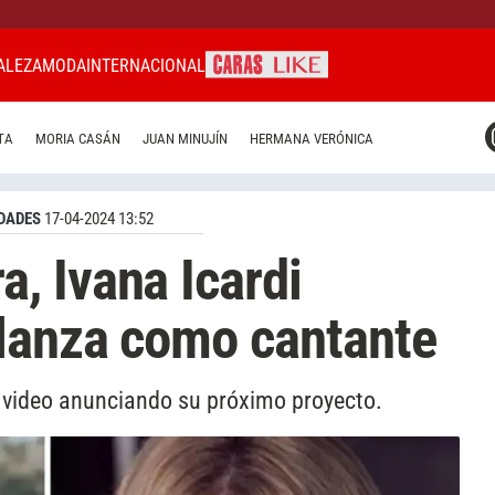
ALEZA
MODA
INTERNACIONAL
CARAS MIAMI
TA
MORIA CASÁN
JUAN MINUJÍN
HERMANA VERÓNICA
CARAS BRASIL
CARAS URUGUAY
DADES
17-04-2024 13:52
, Ivana Icardi
 lanza como cantante
 video anunciando su próximo proyecto.