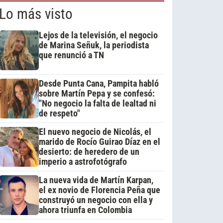
Lo más visto
Lejos de la televisión, el negocio
de Marina Señuk, la periodista
que renunció a TN
Desde Punta Cana, Pampita habló
sobre Martín Pepa y se confesó:
"No negocio la falta de lealtad ni
de respeto"
El nuevo negocio de Nicolás, el
marido de Rocío Guirao Díaz en el
desierto: de heredero de un
imperio a astrofotógrafo
La nueva vida de Martín Karpan,
el ex novio de Florencia Peña que
construyó un negocio con ella y
ahora triunfa en Colombia