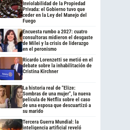
Inviolabilidad de la Propiedad
Privada: el Gobierno tuvo que
ceder en la Ley del Manejo del
Fuego
Encuesta rumbo a 2027: cuatro
consultoras midieron el desgaste
de Milei y la crisis de liderazgo
en el peronismo
Ricardo Lorenzetti se metió en el
debate sobre la inhabilitación de
Cristina Kirchner
La historia real de "Elize:
Sombras de una mujer", la nueva
película de Netflix sobre el caso
de una esposa que descuartizó a
su marido
Tercera Guerra Mundial: la
inteligencia artificial reveló