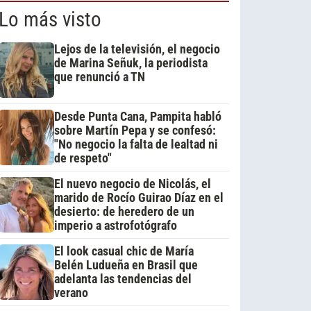
Lo más visto
Lejos de la televisión, el negocio
de Marina Señuk, la periodista
que renunció a TN
Desde Punta Cana, Pampita habló
sobre Martín Pepa y se confesó:
"No negocio la falta de lealtad ni
de respeto"
El nuevo negocio de Nicolás, el
marido de Rocío Guirao Díaz en el
desierto: de heredero de un
imperio a astrofotógrafo
El look casual chic de María
Belén Ludueña en Brasil que
adelanta las tendencias del
verano