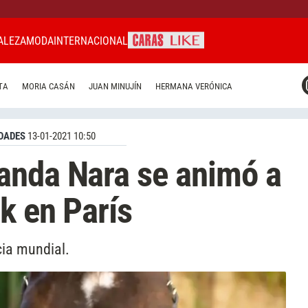
ALEZA
MODA
INTERNACIONAL
CARAS MIAMI
TA
MORIA CASÁN
JUAN MINUJÍN
HERMANA VERÓNICA
CARAS BRASIL
CARAS URUGUAY
DADES
13-01-2021 10:50
anda Nara se animó a
k en París
ia mundial.