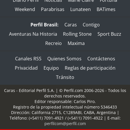
Diario Perfil
Noticias
Marie Claire
Fortuna
Weekend
Parabrisas
Lunateen
BATimes
Perfil Brasil:
Caras
Contigo
Aventuras Na Historia
Rolling Stone
Sport Buzz
Recreio
Maxima
Canales RSS
Quienes Somos
Contáctenos
Privacidad
Equipo
Reglas de participación
Tránsito
Caras - Editorial Perfil S.A.
| © Perfil.com 2006-2026 - Todos los
derechos reservados.
Editor responsable: Carlos Piro.
Registro de la propiedad intelectual número 5346433
Dirección:
California 2715
,
C1289ABI
,
CABA, Argentina
|
Teléfono:
(+5411) 7091-4921
/
(+5411) 7091-4922
| E-mail:
perfilcom@perfil.com