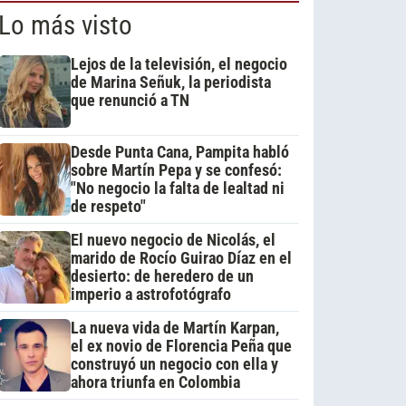
Lo más visto
Lejos de la televisión, el negocio
de Marina Señuk, la periodista
que renunció a TN
Desde Punta Cana, Pampita habló
sobre Martín Pepa y se confesó:
"No negocio la falta de lealtad ni
de respeto"
El nuevo negocio de Nicolás, el
marido de Rocío Guirao Díaz en el
desierto: de heredero de un
imperio a astrofotógrafo
La nueva vida de Martín Karpan,
el ex novio de Florencia Peña que
construyó un negocio con ella y
ahora triunfa en Colombia