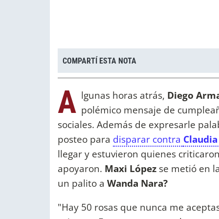
COMPARTÍ ESTA NOTA
A
lgunas horas atrás,
Diego Arm
polémico mensaje de cumpleaños
sociales.
Además de expresarle palabr
posteo para
disparar contra
Claudia 
llegar y estuvieron quienes criticaro
apoyaron.
Maxi López
se metió en la
un palito a
Wanda Nara?
"Hay 50 rosas que nunca me aceptast