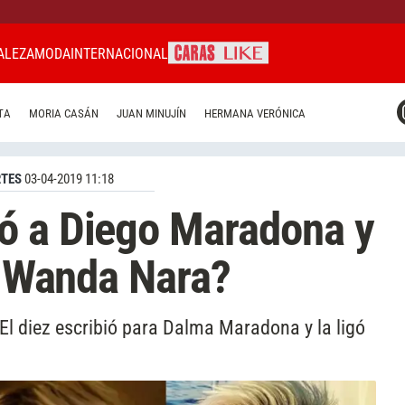
ALEZA
MODA
INTERNACIONAL
CARAS MIAMI
TA
MORIA CASÁN
JUAN MINUJÍN
HERMANA VERÓNICA
CARAS BRASIL
CARAS URUGUAY
TES
03-04-2019 11:18
ó a Diego Maradona y
 a Wanda Nara?
e El diez escribió para Dalma Maradona y la ligó