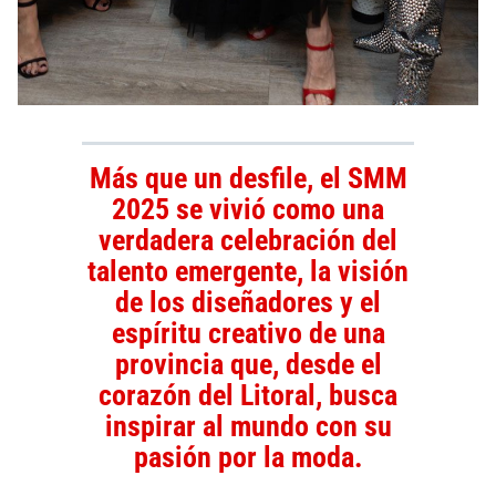
Más que un desfile, el
SMM
2025
se vivió como una
verdadera celebración del
talento emergente, la visión
de los diseñadores y el
espíritu creativo de una
provincia que, desde el
corazón del Litoral, busca
inspirar al mundo con su
pasión por la
moda
.