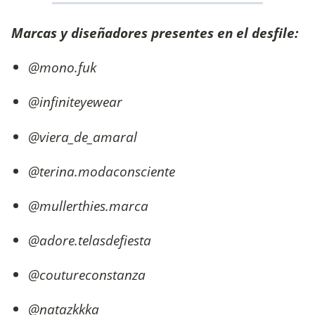
Marcas y diseñadores presentes en el desfile:
@mono.fuk
@infiniteyewear
@viera_de_amaral
@terina.modaconsciente
@mullerthies.marca
@adore.telasdefiesta
@coutureconstanza
@natazkkka