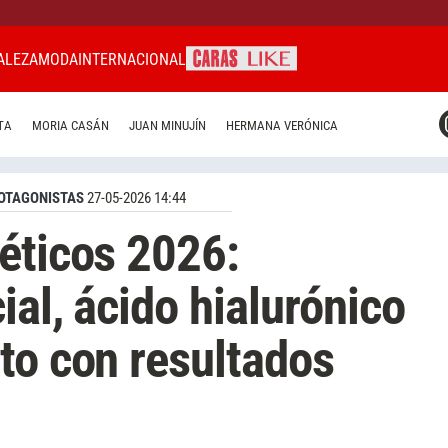
ALEZA
MODA
INTERNACIONAL
CARAS MIAMI
TA
MORIA CASÁN
JUAN MINUJÍN
HERMANA VERÓNICA
CARAS BRASIL
CARAS URUGUAY
OTAGONISTAS
27-05-2026 14:44
éticos 2026:
al, ácido hialurónico
to con resultados