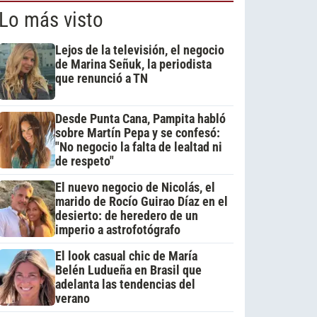
Lo más visto
Lejos de la televisión, el negocio
de Marina Señuk, la periodista
que renunció a TN
Desde Punta Cana, Pampita habló
sobre Martín Pepa y se confesó:
"No negocio la falta de lealtad ni
de respeto"
El nuevo negocio de Nicolás, el
marido de Rocío Guirao Díaz en el
desierto: de heredero de un
imperio a astrofotógrafo
El look casual chic de María
Belén Ludueña en Brasil que
adelanta las tendencias del
verano