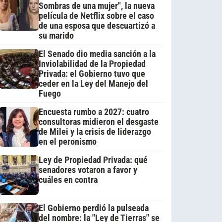
Sombras de una mujer", la nueva
película de Netflix sobre el caso
de una esposa que descuartizó a
su marido
El Senado dio media sanción a la
Inviolabilidad de la Propiedad
Privada: el Gobierno tuvo que
ceder en la Ley del Manejo del
Fuego
Encuesta rumbo a 2027: cuatro
consultoras midieron el desgaste
de Milei y la crisis de liderazgo
en el peronismo
Ley de Propiedad Privada: qué
senadores votaron a favor y
cuáles en contra
El Gobierno perdió la pulseada
del nombre: la "Ley de Tierras" se