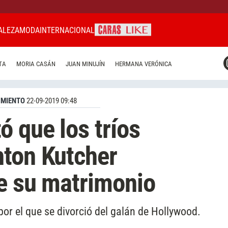
ALEZA
MODA
INTERNACIONAL
CARAS MIAMI
TA
MORIA CASÁN
JUAN MINUJÍN
HERMANA VERÓNICA
CARAS BRASIL
CARAS URUGUAY
IMIENTO
22-09-2019 09:48
 que los tríos
hton Kutcher
de su matrimonio
 por el que se divorció del galán de Hollywood.