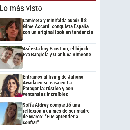
Lo más visto
Camiseta y minifalda cuadrillé:
Gime Accardi conquista España
con un original look en tendencia
Así está hoy Faustino, el hijo de
Eva Bargiela y Gianluca Simeone
Entramos al living de Juliana
Awada en su casa en La
Patagonia: rústico y con
ventanales increíbles
Sofía Aldrey compartió una
reflexión a un mes de ser madre
de Marco: “Fue aprender a
confiar”