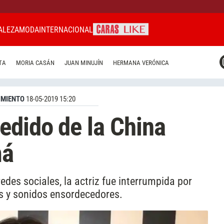
ALEZA
MODA
INTERNACIONAL
CARAS MIAMI
TA
MORIA CASÁN
JUAN MINUJÍN
HERMANA VERÓNICA
CARAS BRASIL
CARAS URUGUAY
IMIENTO
18-05-2019 15:20
edido de la China
má
des sociales, la actriz fue interrumpida por
os y sonidos ensordecedores.