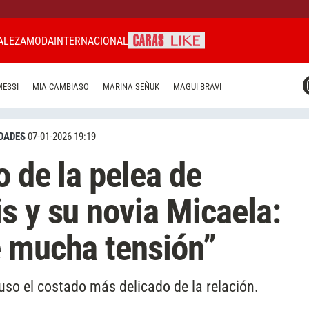
ALEZA
MODA
INTERNACIONAL
CARAS MIAMI
MESSI
MIA CAMBIASO
MARINA SEÑUK
MAGUI BRAVI
CARAS BRASIL
CARAS URUGUAY
DADES
07-01-2026 19:19
o de la pelea de
s y su novia Micaela:
e mucha tensión”
uso el costado más delicado de la relación.