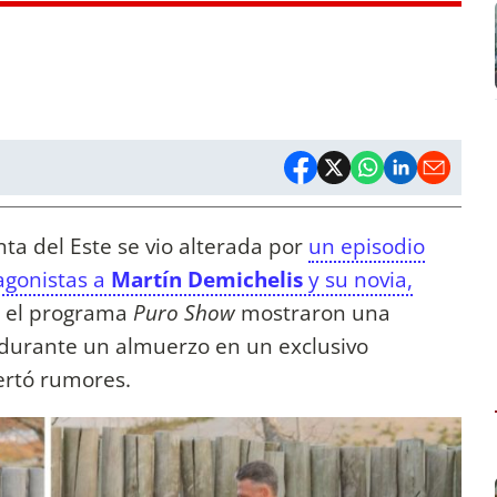
ta del Este se vio alterada por
un episodio
agonistas a
Martín Demichelis
y su novia,
n el programa
Puro Show
mostraron una
 durante un almuerzo en un exclusivo
ertó rumores.