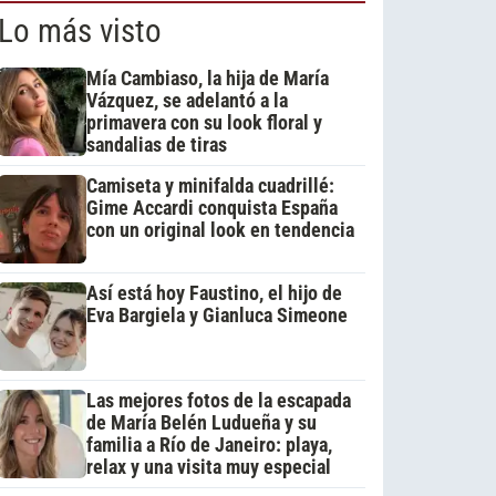
Lo más visto
Mía Cambiaso, la hija de María
Vázquez, se adelantó a la
primavera con su look floral y
sandalias de tiras
Camiseta y minifalda cuadrillé:
Gime Accardi conquista España
con un original look en tendencia
Así está hoy Faustino, el hijo de
Eva Bargiela y Gianluca Simeone
Las mejores fotos de la escapada
de María Belén Ludueña y su
familia a Río de Janeiro: playa,
relax y una visita muy especial