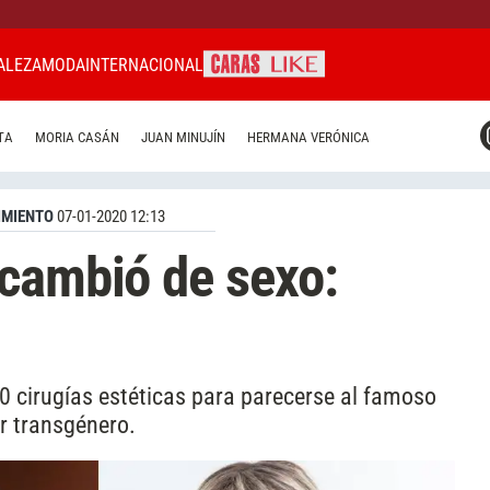
ALEZA
MODA
INTERNACIONAL
CARAS MIAMI
TA
MORIA CASÁN
JUAN MINUJÍN
HERMANA VERÓNICA
CARAS BRASIL
CARAS URUGUAY
IMIENTO
07-01-2020 12:13
cambió de sexo:
0 cirugías estéticas para parecerse al famoso
r transgénero.