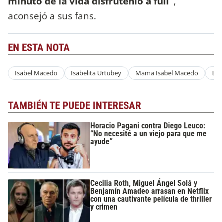
minuto de la vida disfrútenlo a full"
,
aconsejó a sus fans.
EN ESTA NOTA
Isabel Macedo
Isabelita Urtubey
Mama Isabel Macedo
Liz
TAMBIÉN TE PUEDE INTERESAR
Horacio Pagani contra Diego Leuco:
“No necesité a un viejo para que me
ayude”
Cecilia Roth, Miguel Ángel Solá y
Benjamín Amadeo arrasan en Netflix
con una cautivante película de thriller
y crimen