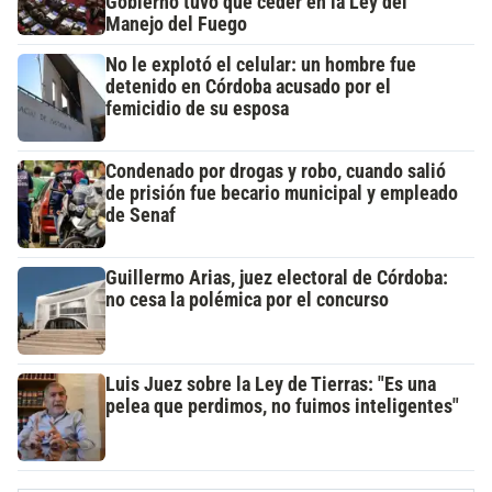
Gobierno tuvo que ceder en la Ley del
Manejo del Fuego
No le explotó el celular: un hombre fue
detenido en Córdoba acusado por el
femicidio de su esposa
Condenado por drogas y robo, cuando salió
de prisión fue becario municipal y empleado
de Senaf
Guillermo Arias, juez electoral de Córdoba:
no cesa la polémica por el concurso
Luis Juez sobre la Ley de Tierras: "Es una
pelea que perdimos, no fuimos inteligentes"