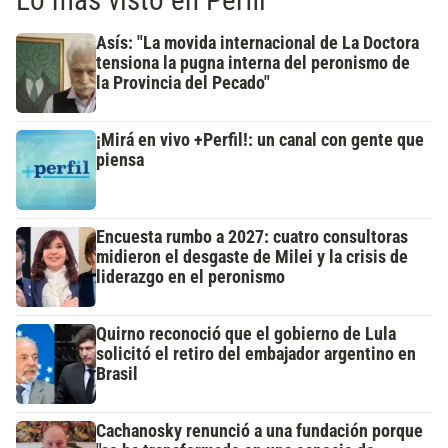
Lo más visto en Perfil
Asís: "La movida internacional de La Doctora
tensiona la pugna interna del peronismo de
la Provincia del Pecado"
¡Mirá en vivo +Perfil!: un canal con gente que
piensa
Encuesta rumbo a 2027: cuatro consultoras
midieron el desgaste de Milei y la crisis de
liderazgo en el peronismo
Quirno reconoció que el gobierno de Lula
solicitó el retiro del embajador argentino en
Brasil
Cachanosky renunció a una fundación porque