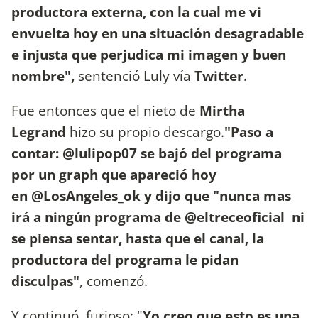
productora externa, con la cual me vi
envuelta hoy en una situación desagradable
e injusta que perjudica mi imagen y buen
nombre",
sentenció Luly vía
Twitter
.
Fue entonces que el nieto de
Mirtha
Legrand
hizo su propio descargo.
"Paso a
contar: @lulipop07 se bajó del programa
por un graph que apareció hoy
en @LosAngeles_ok y dijo que "nunca mas
irá a ningún programa de @eltreceoficial ni
se piensa sentar, hasta que el canal, la
productora del programa le pidan
disculpas"
, comenzó.
Y continuó, furioso: "
Yo creo que esto es una