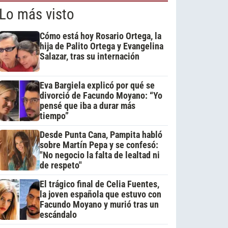
Lo más visto
Cómo está hoy Rosario Ortega, la
hija de Palito Ortega y Evangelina
Salazar, tras su internación
Eva Bargiela explicó por qué se
divorció de Facundo Moyano: “Yo
pensé que iba a durar más
tiempo”
Desde Punta Cana, Pampita habló
sobre Martín Pepa y se confesó:
"No negocio la falta de lealtad ni
de respeto"
El trágico final de Celia Fuentes,
la joven española que estuvo con
Facundo Moyano y murió tras un
escándalo