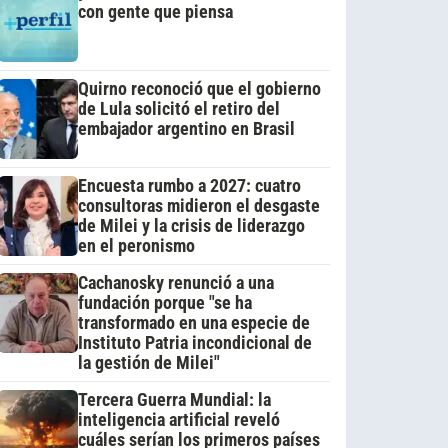
con gente que piensa
Quirno reconoció que el gobierno
de Lula solicitó el retiro del
embajador argentino en Brasil
Encuesta rumbo a 2027: cuatro
consultoras midieron el desgaste
de Milei y la crisis de liderazgo
en el peronismo
Cachanosky renunció a una
fundación porque "se ha
transformado en una especie de
Instituto Patria incondicional de
la gestión de Milei"
Tercera Guerra Mundial: la
inteligencia artificial reveló
cuáles serían los primeros países