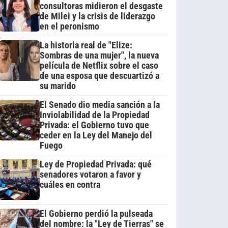
consultoras midieron el desgaste
de Milei y la crisis de liderazgo
en el peronismo
La historia real de "Elize:
Sombras de una mujer", la nueva
película de Netflix sobre el caso
de una esposa que descuartizó a
su marido
El Senado dio media sanción a la
Inviolabilidad de la Propiedad
Privada: el Gobierno tuvo que
ceder en la Ley del Manejo del
Fuego
Ley de Propiedad Privada: qué
senadores votaron a favor y
cuáles en contra
El Gobierno perdió la pulseada
del nombre: la "Ley de Tierras" se