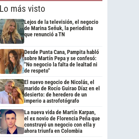
Lo más visto
Lejos de la televisión, el negocio
de Marina Señuk, la periodista
que renunció a TN
Desde Punta Cana, Pampita habló
sobre Martín Pepa y se confesó:
"No negocio la falta de lealtad ni
de respeto"
El nuevo negocio de Nicolás, el
marido de Rocío Guirao Díaz en el
desierto: de heredero de un
imperio a astrofotógrafo
La nueva vida de Martín Karpan,
el ex novio de Florencia Peña que
construyó un negocio con ella y
ahora triunfa en Colombia