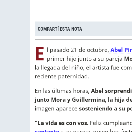
COMPARTÍ ESTA NOTA
E
l pasado 21 de octubre,
Abel Pi
primer hijo junto a su pareja
Mo
la llegada del niño, el artista fue c
reciente paternidad.
En las últimas horas,
Abel sorprendi
junto Mora y Guillermina, la hija d
imagen aparece
sosteniendo a su p
"La vida es con vos.
Feliz cumpleañ
cantante
a su pareja, quien hoy fest