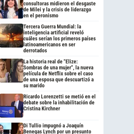
consultoras midieron el desgaste
de Milei y la crisis de liderazgo
en el peronismo
Tercera Guerra Mundial: la
inteligencia artificial reveló
cuáles serían los primeros países
latinoamericanos en ser
derrotados
La historia real de "Elize:
Sombras de una mujer", la nueva
película de Netflix sobre el caso
de una esposa que descuartizó a
su marido
Ricardo Lorenzetti se metió en el
debate sobre la inhabilitación de
Cristina Kirchner
Di Tullio impugnó a Joaquín
Benegas Lynch por un presunto