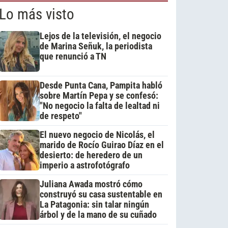
Lo más visto
Lejos de la televisión, el negocio
de Marina Señuk, la periodista
que renunció a TN
Desde Punta Cana, Pampita habló
sobre Martín Pepa y se confesó:
"No negocio la falta de lealtad ni
de respeto"
El nuevo negocio de Nicolás, el
marido de Rocío Guirao Díaz en el
desierto: de heredero de un
imperio a astrofotógrafo
Juliana Awada mostró cómo
construyó su casa sustentable en
La Patagonia: sin talar ningún
árbol y de la mano de su cuñado