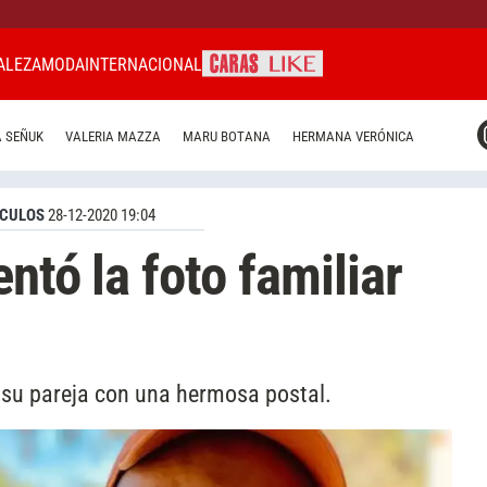
ALEZA
MODA
INTERNACIONAL
CARAS MIAMI
 SEÑUK
VALERIA MAZZA
MARU BOTANA
HERMANA VERÓNICA
CARAS BRASIL
CARAS URUGUAY
CULOS
28-12-2020 19:04
ntó la foto familiar
 su pareja con una hermosa postal.