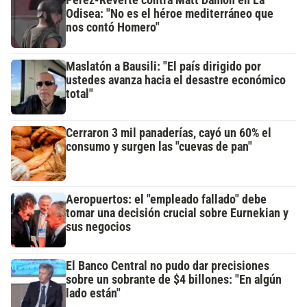
Pérez-Reverte contra Matt Damon en La
Odisea: "No es el héroe mediterráneo que
nos contó Homero"
Maslatón a Bausili: "El país dirigido por
ustedes avanza hacia el desastre económico
total"
Cerraron 3 mil panaderías, cayó un 60% el
consumo y surgen las "cuevas de pan"
Aeropuertos: el "empleado fallado" debe
tomar una decisión crucial sobre Eurnekian y
sus negocios
El Banco Central no pudo dar precisiones
sobre un sobrante de $4 billones: "En algún
lado están"