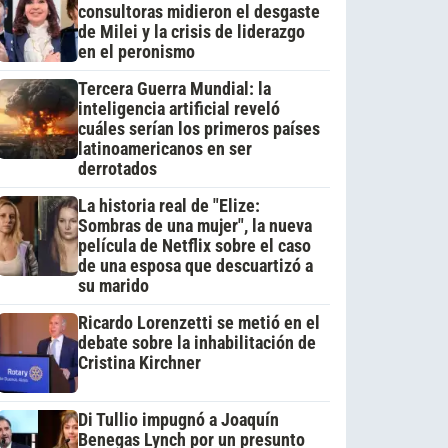
consultoras midieron el desgaste
de Milei y la crisis de liderazgo
en el peronismo
Tercera Guerra Mundial: la
inteligencia artificial reveló
cuáles serían los primeros países
latinoamericanos en ser
derrotados
La historia real de "Elize:
Sombras de una mujer", la nueva
película de Netflix sobre el caso
de una esposa que descuartizó a
su marido
Ricardo Lorenzetti se metió en el
debate sobre la inhabilitación de
Cristina Kirchner
Di Tullio impugnó a Joaquín
Benegas Lynch por un presunto