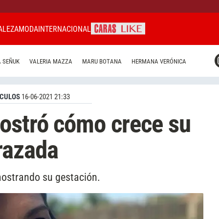
ALEZA
MODA
INTERNACIONAL
CARAS MIAMI
 SEÑUK
VALERIA MAZZA
MARU BOTANA
HERMANA VERÓNICA
CARAS BRASIL
CARAS URUGUAY
CULOS
16-06-2021 21:33
ostró cómo crece su
razada
ostrando su gestación.