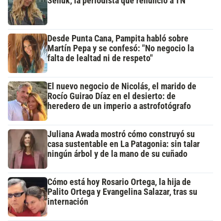
Señuk, la periodista que renunció a TN
Desde Punta Cana, Pampita habló sobre
Martín Pepa y se confesó: "No negocio la
falta de lealtad ni de respeto"
El nuevo negocio de Nicolás, el marido de
Rocío Guirao Díaz en el desierto: de
heredero de un imperio a astrofotógrafo
Juliana Awada mostró cómo construyó su
casa sustentable en La Patagonia: sin talar
ningún árbol y de la mano de su cuñado
Cómo está hoy Rosario Ortega, la hija de
Palito Ortega y Evangelina Salazar, tras su
internación