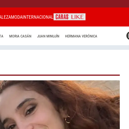
ALEZA
MODA
INTERNACIONAL
CARAS MIAMI
TA
MORIA CASÁN
JUAN MINUJÍN
HERMANA VERÓNICA
CARAS BRASIL
CARAS URUGUAY