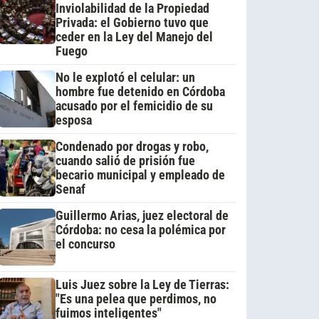
Inviolabilidad de la Propiedad
Privada: el Gobierno tuvo que
ceder en la Ley del Manejo del
Fuego
No le explotó el celular: un
hombre fue detenido en Córdoba
acusado por el femicidio de su
esposa
Condenado por drogas y robo,
cuando salió de prisión fue
becario municipal y empleado de
Senaf
Guillermo Arias, juez electoral de
Córdoba: no cesa la polémica por
el concurso
Luis Juez sobre la Ley de Tierras:
"Es una pelea que perdimos, no
fuimos inteligentes"