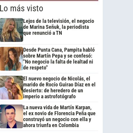
Lo más visto
Lejos de la televisión, el negocio
de Marina Señuk, la periodista
que renunció a TN
Desde Punta Cana, Pampita habló
sobre Martín Pepa y se confesó:
"No negocio la falta de lealtad ni
de respeto"
El nuevo negocio de Nicolás, el
marido de Rocío Guirao Díaz en el
desierto: de heredero de un
imperio a astrofotógrafo
La nueva vida de Martín Karpan,
el ex novio de Florencia Peña que
construyó un negocio con ella y
ahora triunfa en Colombia