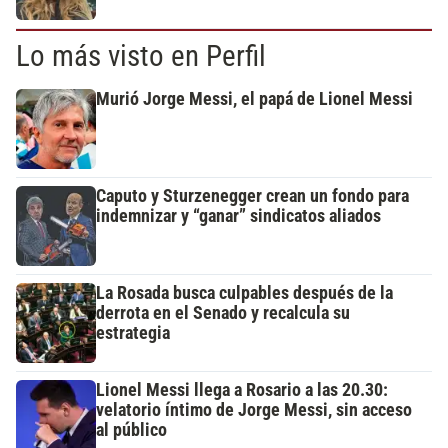
Lo más visto en Perfil
Murió Jorge Messi, el papá de Lionel Messi
Caputo y Sturzenegger crean un fondo para
indemnizar y “ganar” sindicatos aliados
La Rosada busca culpables después de la
derrota en el Senado y recalcula su
estrategia
Lionel Messi llega a Rosario a las 20.30:
velatorio íntimo de Jorge Messi, sin acceso
al público