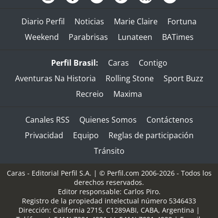
Diario Perfil
Noticias
Marie Claire
Fortuna
Weekend
Parabrisas
Lunateen
BATimes
Perfil Brasil:
Caras
Contigo
Aventuras Na Historia
Rolling Stone
Sport Buzz
Recreio
Maxima
Canales RSS
Quienes Somos
Contáctenos
Privacidad
Equipo
Reglas de participación
Tránsito
Caras - Editorial Perfil S.A.
| © Perfil.com 2006-2026 - Todos los
derechos reservados.
Editor responsable: Carlos Piro.
Registro de la propiedad intelectual número 5346433
Dirección:
California 2715
,
C1289ABI
,
CABA, Argentina
|