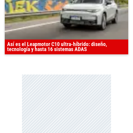
Así es el Leapmotor C10 ultra-híbrido: diseño,
tecnología y hasta 16 sistemas ADAS