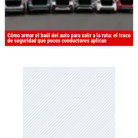
Cómo armar el baúl del auto para salir a la ruta: el truco
de seguridad que pocos conductores aplican