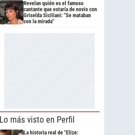
Revelan quién es el famoso
cantante que estaría de novio con
Griselda Siciliani: "Se mataban
con la mirada"
Lo más visto en Perfil
La historia real de "Elize: