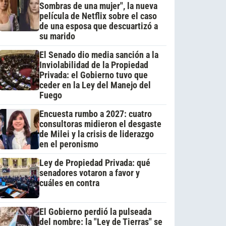
Sombras de una mujer", la nueva
película de Netflix sobre el caso
de una esposa que descuartizó a
su marido
El Senado dio media sanción a la
Inviolabilidad de la Propiedad
Privada: el Gobierno tuvo que
ceder en la Ley del Manejo del
Fuego
Encuesta rumbo a 2027: cuatro
consultoras midieron el desgaste
de Milei y la crisis de liderazgo
en el peronismo
Ley de Propiedad Privada: qué
senadores votaron a favor y
cuáles en contra
El Gobierno perdió la pulseada
del nombre: la "Ley de Tierras" se