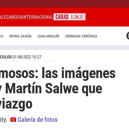
ALEZA
MODA
INTERNACIONAL
CARAS MIAMI
TA
MORIA CASÁN
JUAN MINUJÍN
HERMANA VERÓNICA
CARAS BRASIL
CARAS URUGUAY
CULOS
01-08-2022 15:27
famosos: las imágenes
y Martín Salwe que
viazgo
ity.
Galería de fotos