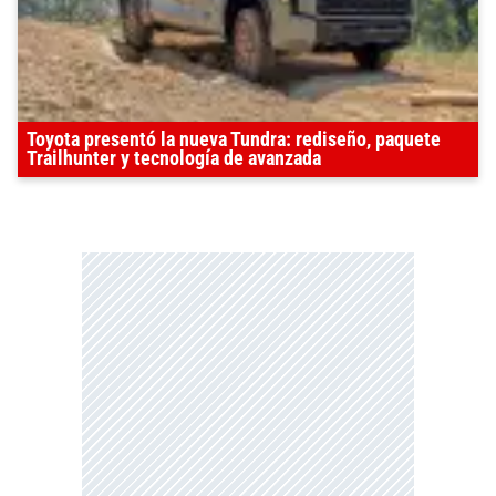
Toyota presentó la nueva Tundra: rediseño, paquete
Trailhunter y tecnología de avanzada