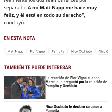
separado.
A mí Mati Napp me hace muy
feliz, y él está en todo su derecho",
concluyó.
EN ESTA NOTA
Mati Napp
Flor Vigna
Pampita
Nico Occhiato
Nico Occ
TAMBIÉN TE PUEDE INTERESAR
La reacción de Flor Vigna cuando
Marcelo le preguntó por la relación de
Pampita y Occhiato
Nico Occhiato le declaró su amor a
Pampita