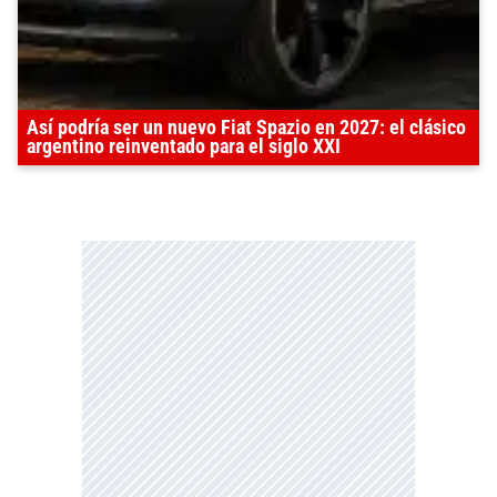
Así podría ser un nuevo Fiat Spazio en 2027: el clásico
argentino reinventado para el siglo XXI