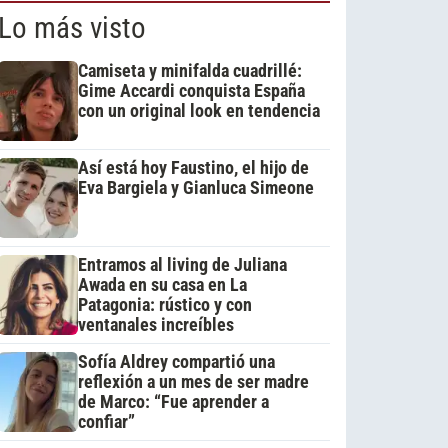
Lo más visto
Camiseta y minifalda cuadrillé:
Gime Accardi conquista España
con un original look en tendencia
Así está hoy Faustino, el hijo de
Eva Bargiela y Gianluca Simeone
Entramos al living de Juliana
Awada en su casa en La
Patagonia: rústico y con
ventanales increíbles
Sofía Aldrey compartió una
reflexión a un mes de ser madre
de Marco: “Fue aprender a
confiar”