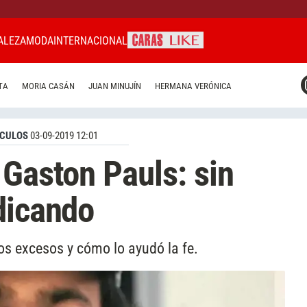
ALEZA
MODA
INTERNACIONAL
CARAS MIAMI
TA
MORIA CASÁN
JUAN MINUJÍN
HERMANA VERÓNICA
CARAS BRASIL
CARAS URUGUAY
CULOS
03-09-2019 12:01
 Gaston Pauls: sin
dicando
los excesos y cómo lo ayudó la fe.