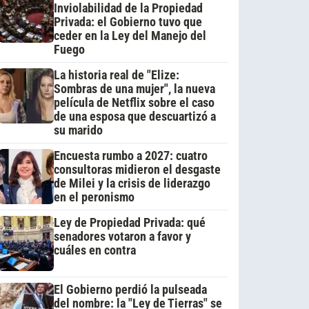
Inviolabilidad de la Propiedad
Privada: el Gobierno tuvo que
ceder en la Ley del Manejo del
Fuego
La historia real de "Elize:
Sombras de una mujer", la nueva
película de Netflix sobre el caso
de una esposa que descuartizó a
su marido
Encuesta rumbo a 2027: cuatro
consultoras midieron el desgaste
de Milei y la crisis de liderazgo
en el peronismo
Ley de Propiedad Privada: qué
senadores votaron a favor y
cuáles en contra
El Gobierno perdió la pulseada
del nombre: la "Ley de Tierras" se