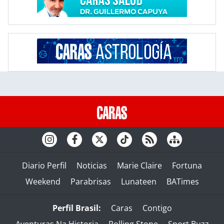
Diario Perfil
Noticias
Marie Claire
Fortuna
Weekend
Parabrisas
Lunateen
BATimes
Perfil Brasil:
Caras
Contigo
Aventuras Na Historia
Rolling Stone
Sport Buzz