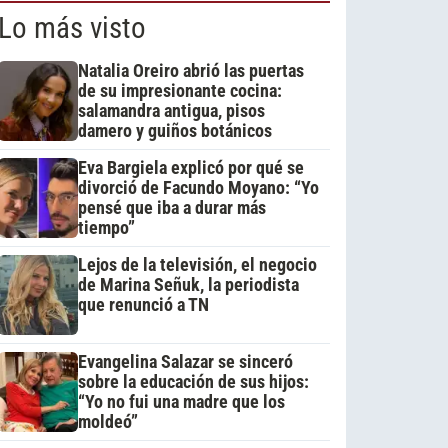
Lo más visto
Natalia Oreiro abrió las puertas
de su impresionante cocina:
salamandra antigua, pisos
damero y guiños botánicos
Eva Bargiela explicó por qué se
divorció de Facundo Moyano: “Yo
pensé que iba a durar más
tiempo”
Lejos de la televisión, el negocio
de Marina Señuk, la periodista
que renunció a TN
Evangelina Salazar se sinceró
sobre la educación de sus hijos:
“Yo no fui una madre que los
moldeó”