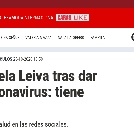
ALEZA
MODA
INTERNACIONAL
CARAS MIAMI
RINA SEÑUK
VALERIA MAZZA
NATALIA OREIRO
PAMPITA
CARAS BRASIL
CARAS URUGUAY
CULOS
26-10-2020 16:50
la Leiva tras dar
onavirus: tiene
lud en las redes sociales.