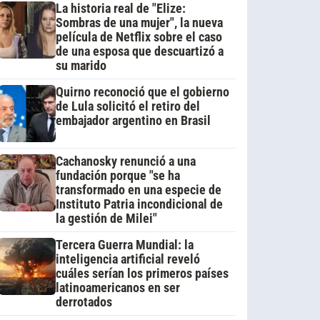
La historia real de "Elize:
Sombras de una mujer", la nueva
película de Netflix sobre el caso
de una esposa que descuartizó a
su marido
Quirno reconoció que el gobierno
de Lula solicitó el retiro del
embajador argentino en Brasil
Cachanosky renunció a una
fundación porque "se ha
transformado en una especie de
Instituto Patria incondicional de
la gestión de Milei"
Tercera Guerra Mundial: la
inteligencia artificial reveló
cuáles serían los primeros países
latinoamericanos en ser
derrotados