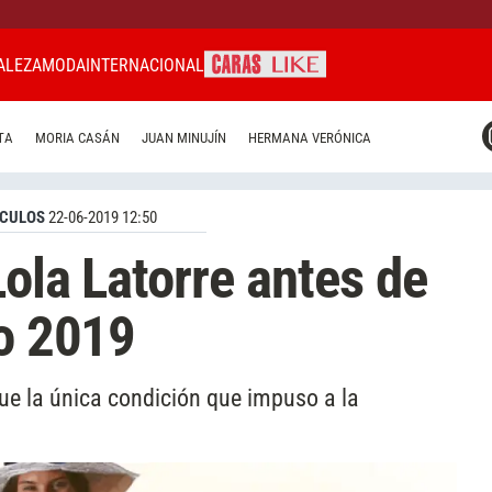
ALEZA
MODA
INTERNACIONAL
CARAS MIAMI
TA
MORIA CASÁN
JUAN MINUJÍN
HERMANA VERÓNICA
CARAS BRASIL
CARAS URUGUAY
CULOS
22-06-2019 12:50
Lola Latorre antes de
do 2019
fue la única condición que impuso a la