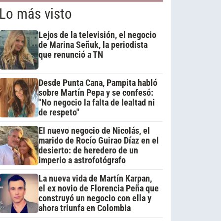
Lo más visto
Lejos de la televisión, el negocio
de Marina Señuk, la periodista
que renunció a TN
Desde Punta Cana, Pampita habló
sobre Martín Pepa y se confesó:
"No negocio la falta de lealtad ni
de respeto"
El nuevo negocio de Nicolás, el
marido de Rocío Guirao Díaz en el
desierto: de heredero de un
imperio a astrofotógrafo
La nueva vida de Martín Karpan,
el ex novio de Florencia Peña que
construyó un negocio con ella y
ahora triunfa en Colombia