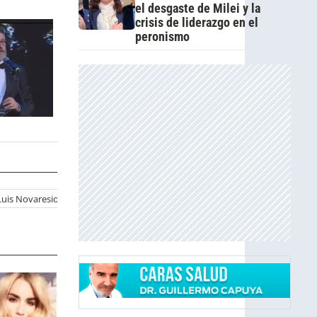
el desgaste de Milei y la
crisis de liderazgo en el
peronismo
Luis Novaresio Instagram
Luis Novaresio Familia
Luis Novaresio Pr