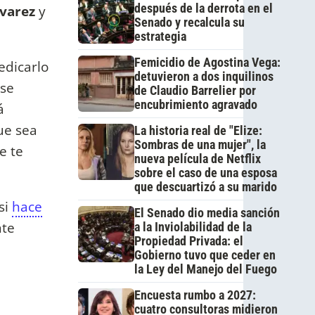
después de la derrota en el
lvarez
y
Senado y recalcula su
estrategia
Femicidio de Agostina Vega:
edicarlo
detuvieron a dos inquilinos
rse
de Claudio Barrelier por
encubrimiento agravado
á
que sea
La historia real de "Elize:
Sombras de una mujer", la
e te
nueva película de Netflix
sobre el caso de una esposa
que descuartizó a su marido
si
hace
El Senado dio media sanción
nte
a la Inviolabilidad de la
Propiedad Privada: el
Gobierno tuvo que ceder en
la Ley del Manejo del Fuego
Encuesta rumbo a 2027:
cuatro consultoras midieron