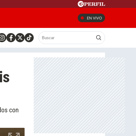
EN VIVO
is
dos con