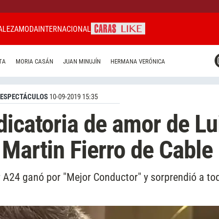
ALEZA
MODA
INTERNACIONAL
CARAS MIAMI
TA
MORIA CASÁN
JUAN MINUJÍN
HERMANA VERÓNICA
CARAS BRASIL
CARAS URUGUAY
ESPECTÁCULOS
10-09-2019 15:35
dicatoria de amor de Lu
 Martin Fierro de Cable
or A24 ganó por "Mejor Conductor" y sorprendió a to