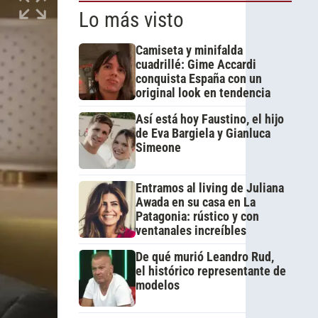
Lo más visto
Camiseta y minifalda
cuadrillé: Gime Accardi
conquista España con un
original look en tendencia
Así está hoy Faustino, el hijo
de Eva Bargiela y Gianluca
Simeone
Entramos al living de Juliana
Awada en su casa en La
Patagonia: rústico y con
ventanales increíbles
De qué murió Leandro Rud,
el histórico representante de
modelos