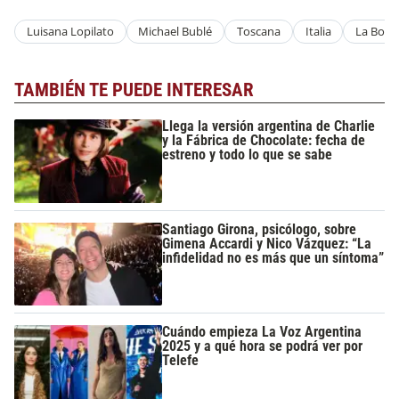
Luisana Lopilato
Michael Bublé
Toscana
Italia
La Botte
TAMBIÉN TE PUEDE INTERESAR
Llega la versión argentina de Charlie
y la Fábrica de Chocolate: fecha de
estreno y todo lo que se sabe
Santiago Girona, psicólogo, sobre
Gimena Accardi y Nico Vázquez: “La
infidelidad no es más que un síntoma”
Cuándo empieza La Voz Argentina
2025 y a qué hora se podrá ver por
Telefe